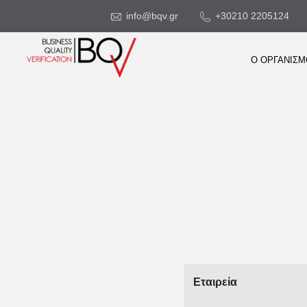
info@bqv.gr
+30210 2205124
Ο ΟΡΓΑΝΙΣ
Εταιρεία