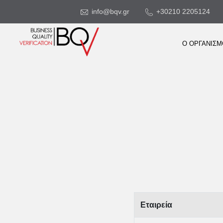
info@bqv.gr
+30210 2205124
Ο ΟΡΓΑΝΙΣ
Εταιρεία