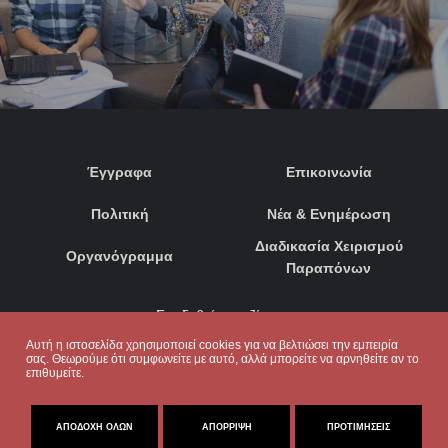
Έγγραφα
Επικοινωνία
Πολιτική
Νέα & Ενημέρωση
Διαδικασία Χειρισμού
Οργανόγραμμα
Παραπόνων
Συνδεθείτε μαζί μας:
Αυτή η ιστοσελίδα χρησιμοποιεί cookies για να βελτιώσει την εμπειρία
σας. Θεωρούμε ότι συμφωνείτε με αυτό, αλλά μπορείτε να αρνηθείτε αν το
επιθυμείτε.
ΑΠΟΔΟΧΉ ΌΛΩΝ
ΑΠΌΡΡΙΨΗ
ΠΡΟΤΙΜΉΣΕΙΣ
© 2020. ΜΕ ΕΠΙΦΥΛΑΞΗ ΠΑΝΤΟΣ ΔΙΚΑΙΩΜΑΤΟΣ