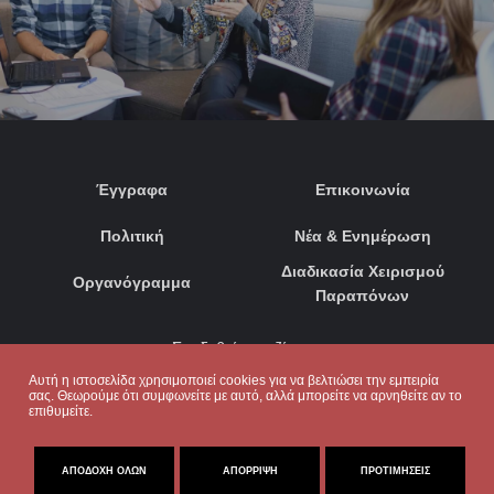
Έγγραφα
Επικοινωνία
Πολιτική
Νέα & Ενημέρωση
Διαδικασία Χειρισμού
Οργανόγραμμα
Παραπόνων
Συνδεθείτε μαζί μας:
Αυτή η ιστοσελίδα χρησιμοποιεί cookies για να βελτιώσει την εμπειρία
σας. Θεωρούμε ότι συμφωνείτε με αυτό, αλλά μπορείτε να αρνηθείτε αν το
επιθυμείτε.
ΑΠΟΔΟΧΉ ΌΛΩΝ
ΑΠΌΡΡΙΨΗ
ΠΡΟΤΙΜΉΣΕΙΣ
© 2020. ΜΕ ΕΠΙΦΥΛΑΞΗ ΠΑΝΤΟΣ ΔΙΚΑΙΩΜΑΤΟΣ