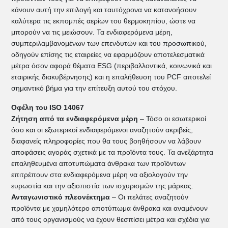
κάνουν αυτή την επιλογή και ταυτόχρονα να κατανοήσουν
καλύτερα τις εκπομπές αερίων του θερμοκηπίου, ώστε να
μπορούν να τις μειώσουν. Τα ενδιαφερόμενα μέρη,
συμπεριλαμβανομένων των επενδυτών και του προσωπικού,
οδηγούν επίσης τις εταιρείες να εφαρμόζουν αποτελεσματικά
μέτρα όσον αφορά θέματα ESG (περιβαλλοντικά, κοινωνικά και
εταιρικής διακυβέρνησης) και η επαλήθευση του PCF αποτελεί
σημαντικό βήμα για την επίτευξη αυτού του στόχου.
Οφέλη του ISO 14067
Ζήτηση από τα ενδιαφερόμενα μέρη
– Τόσο οι εσωτερικοί
όσο και οι εξωτερικοί ενδιαφερόμενοι αναζητούν ακριβείς,
διαφανείς πληροφορίες που θα τους βοηθήσουν να λάβουν
αποφάσεις αγοράς σχετικά με τα προϊόντα τους. Τα ανεξάρτητα
επαληθευμένα αποτυπώματα άνθρακα των προϊόντων
επιτρέπουν στα ενδιαφερόμενα μέρη να αξιολογούν την
ευρωστία και την αξιοπιστία των ισχυρισμών της μάρκας.
Ανταγωνιστικό πλεονέκτημα
– Οι πελάτες αναζητούν
προϊόντα με χαμηλότερο αποτύπωμα άνθρακα και αναμένουν
από τους οργανισμούς να έχουν θεσπίσει μέτρα και σχέδια για