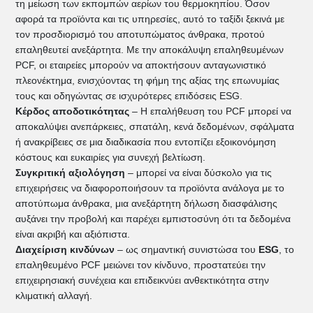
τη μείωση των εκπομπών αερίων του θερμοκηπίου. Όσον
αφορά τα προϊόντα και τις υπηρεσίες, αυτό το ταξίδι ξεκινά με
τον προσδιορισμό του αποτυπώματος άνθρακα, προτού
επαληθευτεί ανεξάρτητα. Με την αποκάλυψη επαληθευμένων
PCF, οι εταιρείες μπορούν να αποκτήσουν ανταγωνιστικό
πλεονέκτημα, ενισχύοντας τη φήμη της αξίας της επωνυμίας
τους και οδηγώντας σε ισχυρότερες επιδόσεις ESG.
Κέρδος αποδοτικότητας
– Η επαλήθευση του PCF μπορεί να
αποκαλύψει ανεπάρκειες, σπατάλη, κενά δεδομένων, σφάλματα
ή ανακρίβειες σε μια διαδικασία που εντοπίζει εξοικονόμηση
κόστους και ευκαιρίες για συνεχή βελτίωση.
Συγκριτική αξιολόγηση
– μπορεί να είναι δύσκολο για τις
επιχειρήσεις να διαφοροποιήσουν τα προϊόντα ανάλογα με το
αποτύπωμα άνθρακα, μια ανεξάρτητη δήλωση διασφάλισης
αυξάνει την προβολή και παρέχει εμπιστοσύνη ότι τα δεδομένα
είναι ακριβή και αξιόπιστα.
Διαχείριση κινδύνων
– ως σημαντική συνιστώσα του
ESG
, το
επαληθευμένο PCF μειώνει τον κίνδυνο, προστατεύει την
επιχειρησιακή συνέχεια και επιδεικνύει ανθεκτικότητα στην
κλιματική αλλαγή.