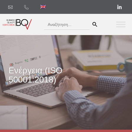
Search Button
Search
for:
Ενέργεια (ISO
50001:2018)