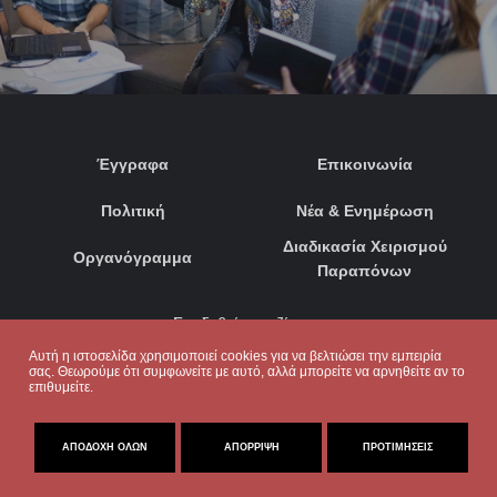
Έγγραφα
Επικοινωνία
Πολιτική
Νέα & Ενημέρωση
Διαδικασία Χειρισμού
Οργανόγραμμα
Παραπόνων
Συνδεθείτε μαζί μας:
Αυτή η ιστοσελίδα χρησιμοποιεί cookies για να βελτιώσει την εμπειρία
σας. Θεωρούμε ότι συμφωνείτε με αυτό, αλλά μπορείτε να αρνηθείτε αν το
επιθυμείτε.
ΑΠΟΔΟΧΉ ΌΛΩΝ
ΑΠΌΡΡΙΨΗ
ΠΡΟΤΙΜΉΣΕΙΣ
© 2020. ΜΕ ΕΠΙΦΥΛΑΞΗ ΠΑΝΤΟΣ ΔΙΚΑΙΩΜΑΤΟΣ
CRAFTED BY
KUKARIKA