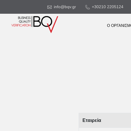
info@bqv.gr
+30210 2205124
Ο ΟΡΓΑΝΙΣ
Εταιρεία