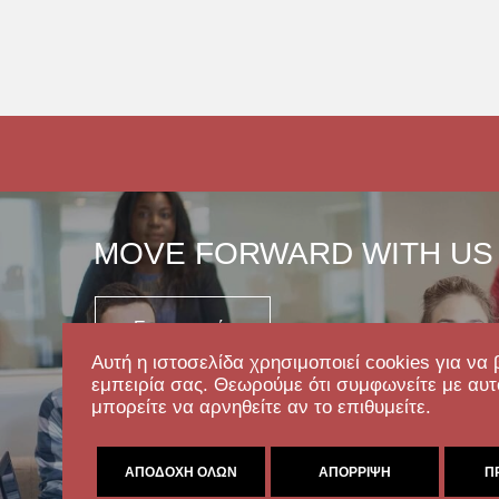
MOVE FORWARD WITH US
Επικοινωνία
Αυτή η ιστοσελίδα χρησιμοποιεί cookies για να 
εμπειρία σας. Θεωρούμε ότι συμφωνείτε με αυτ
μπορείτε να αρνηθείτε αν το επιθυμείτε.
ΑΠΟΔΟΧΉ ΌΛΩΝ
ΑΠΌΡΡΙΨΗ
Π