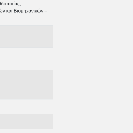
δοποιίας,
ών και Βιομηχανικών –