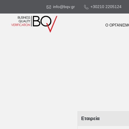
info@bqv.gr
+30210 2205124
Ο ΟΡΓΑΝΙΣ
Εταιρεία