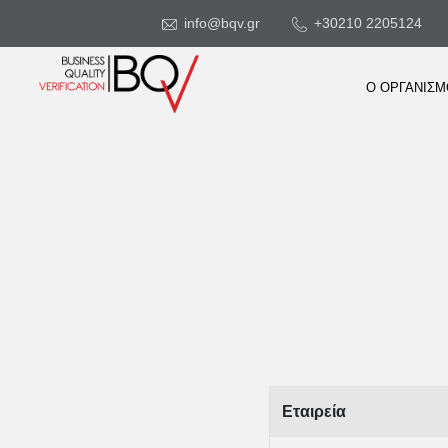
info@bqv.gr
+30210 2205124
Ο ΟΡΓΑΝΙΣ
Εταιρεία