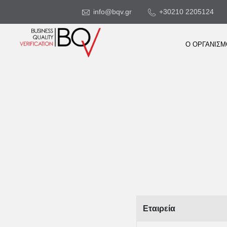
info@bqv.gr
+30210 2205124
Ο ΟΡΓΑΝΙΣ
Εταιρεία