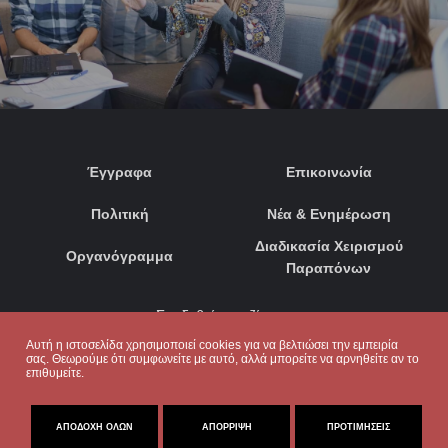
Έγγραφα
Επικοινωνία
Πολιτική
Νέα & Ενημέρωση
Διαδικασία Χειρισμού
Οργανόγραμμα
Παραπόνων
Συνδεθείτε μαζί μας:
Αυτή η ιστοσελίδα χρησιμοποιεί cookies για να βελτιώσει την εμπειρία
σας. Θεωρούμε ότι συμφωνείτε με αυτό, αλλά μπορείτε να αρνηθείτε αν το
επιθυμείτε.
ΑΠΟΔΟΧΉ ΌΛΩΝ
ΑΠΌΡΡΙΨΗ
ΠΡΟΤΙΜΉΣΕΙΣ
© 2020. ΜΕ ΕΠΙΦΥΛΑΞΗ ΠΑΝΤΟΣ ΔΙΚΑΙΩΜΑΤΟΣ