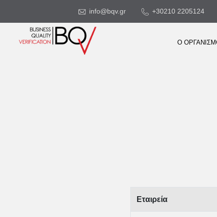
info@bqv.gr
+30210 2205124
Ο ΟΡΓΑΝΙΣ
Εταιρεία