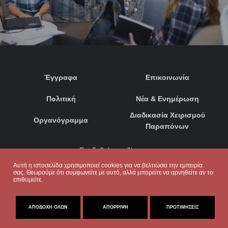
Έγγραφα
Επικοινωνία
Πολιτική
Νέα & Ενημέρωση
Διαδικασία Χειρισμού
Οργανόγραμμα
Παραπόνων
Συνδεθείτε μαζί μας:
Αυτή η ιστοσελίδα χρησιμοποιεί cookies για να βελτιώσει την εμπειρία
σας. Θεωρούμε ότι συμφωνείτε με αυτό, αλλά μπορείτε να αρνηθείτε αν το
επιθυμείτε.
ΑΠΟΔΟΧΉ ΌΛΩΝ
ΑΠΌΡΡΙΨΗ
ΠΡΟΤΙΜΉΣΕΙΣ
© 2020. ΜΕ ΕΠΙΦΥΛΑΞΗ ΠΑΝΤΟΣ ΔΙΚΑΙΩΜΑΤΟΣ
CRAFTED BY
KUKARIKA