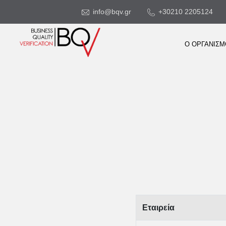
info@bqv.gr
+30210 2205124
Ο ΟΡΓΑΝΙΣ
Εταιρεία