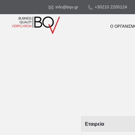
info@bqv.gr
+30210 2205124
Ο ΟΡΓΑΝΙΣ
Εταιρεία