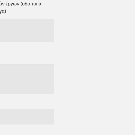
ών έργων (οδοποιία,
γα)