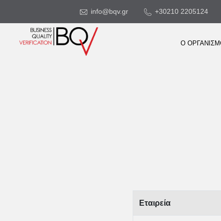
info@bqv.gr
+30210 2205124
Ο ΟΡΓΑΝΙΣ
Εταιρεία