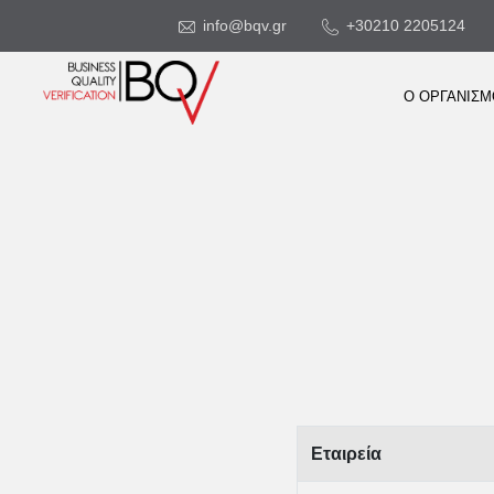
info@bqv.gr
+30210 2205124
Ο ΟΡΓΑΝΙΣ
Εταιρεία