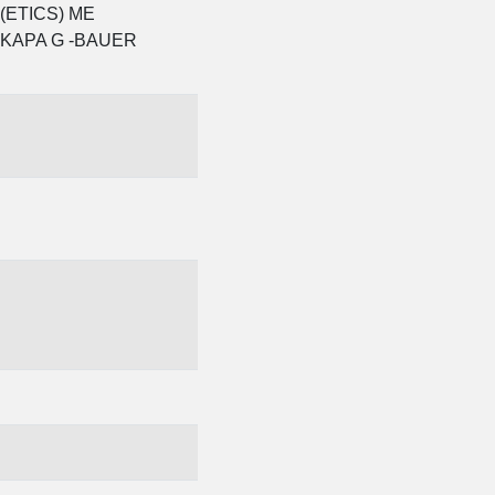
ΕΤΙCS) ΜΕ
KAPA G -BAUER