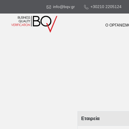
info@bqv.gr
+30210 2205124
Ο ΟΡΓΑΝΙΣ
Εταιρεία