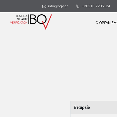
info@bqv.gr
+30210 2205124
Ο ΟΡΓΑΝΙΣ
Εταιρεία