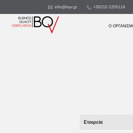
info@bqv.gr
+30210 2205124
Ο ΟΡΓΑΝΙΣ
Εταιρεία