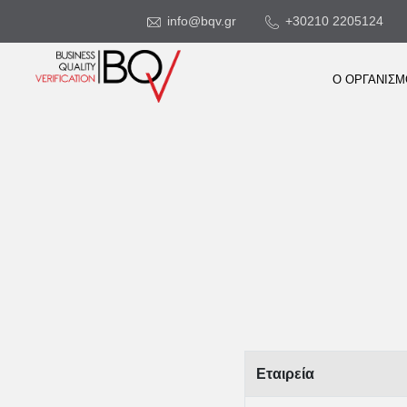
info@bqv.gr
+30210 2205124
Ο ΟΡΓΑΝΙΣ
Εταιρεία