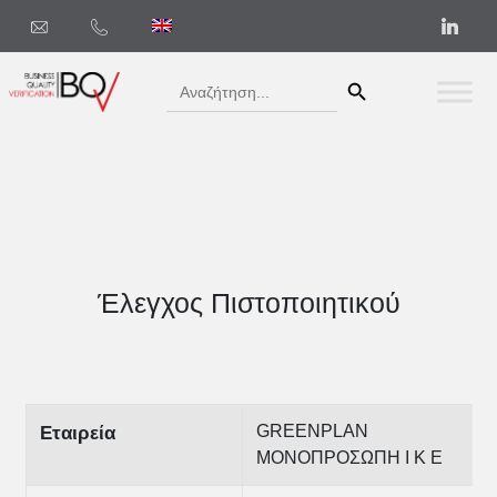
Search Button
Search
for:
Έλεγχος Πιστοποιητικού
GREENPLAN
Εταιρεία
ΜΟΝΟΠΡΟΣΩΠΗ Ι Κ Ε