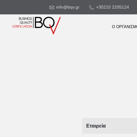
info@bqv.gr
+30210 2205124
Ο ΟΡΓΑΝΙΣ
Εταιρεία