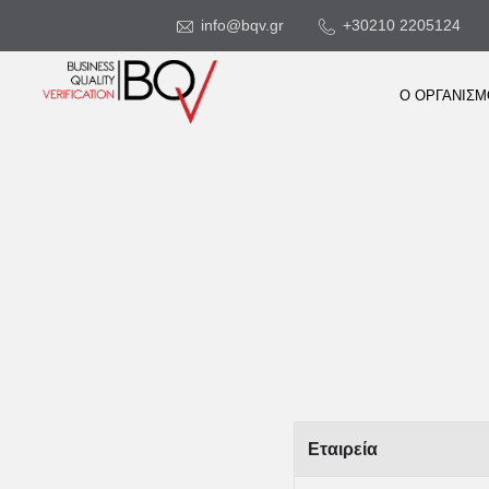
info@bqv.gr
+30210 2205124
Ο ΟΡΓΑΝΙΣ
Εταιρεία