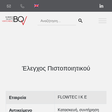
Search Button
Search
for:
Έλεγχος Πιστοποιητικού
FLOWTEC Ι Κ Ε
Εταιρεία
Κατασκευή, συντήρηση
Αντικείμενο