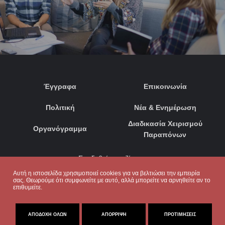
Έγγραφα
Επικοινωνία
Πολιτική
Νέα & Ενημέρωση
Διαδικασία Χειρισμού
Οργανόγραμμα
Παραπόνων
Συνδεθείτε μαζί μας:
Αυτή η ιστοσελίδα χρησιμοποιεί cookies για να βελτιώσει την εμπειρία
σας. Θεωρούμε ότι συμφωνείτε με αυτό, αλλά μπορείτε να αρνηθείτε αν το
επιθυμείτε.
ΑΠΟΔΟΧΉ ΌΛΩΝ
ΑΠΌΡΡΙΨΗ
ΠΡΟΤΙΜΉΣΕΙΣ
© 2020. ΜΕ ΕΠΙΦΥΛΑΞΗ ΠΑΝΤΟΣ ΔΙΚΑΙΩΜΑΤΟΣ