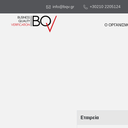
info@bqv.gr
+30210 2205124
Ο ΟΡΓΑΝΙΣ
Εταιρεία