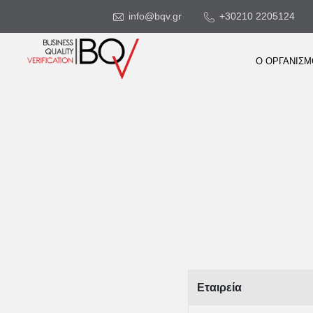
info@bqv.gr
+30210 2205124
Ο ΟΡΓΑΝΙΣ
Εταιρεία