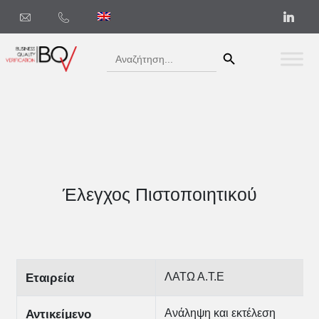
Search Button
Search
for:
Έλεγχος Πιστοποιητικού
ΛΑΤΩ Α.Τ.Ε
Εταιρεία
Ανάληψη και εκτέλεση
Αντικείμενο