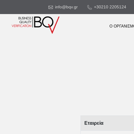
info@bqv.gr
+30210 2205124
Ο ΟΡΓΑΝΙΣ
Εταιρεία