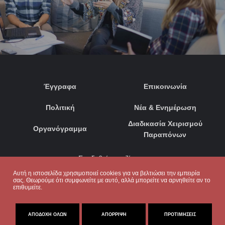
Έγγραφα
Επικοινωνία
Πολιτική
Νέα & Ενημέρωση
Διαδικασία Χειρισμού
Οργανόγραμμα
Παραπόνων
Συνδεθείτε μαζί μας:
Αυτή η ιστοσελίδα χρησιμοποιεί cookies για να βελτιώσει την εμπειρία
σας. Θεωρούμε ότι συμφωνείτε με αυτό, αλλά μπορείτε να αρνηθείτε αν το
επιθυμείτε.
ΑΠΟΔΟΧΉ ΌΛΩΝ
ΑΠΌΡΡΙΨΗ
ΠΡΟΤΙΜΉΣΕΙΣ
© 2020. ΜΕ ΕΠΙΦΥΛΑΞΗ ΠΑΝΤΟΣ ΔΙΚΑΙΩΜΑΤΟΣ