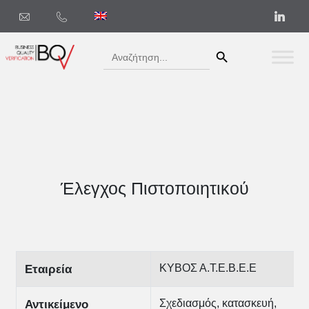
Search Button
Search
for:
Έλεγχος Πιστοποιητικού
ΚΥΒΟΣ Α.Τ.Ε.Β.Ε.Ε
Εταιρεία
Σχεδιασμός, κατασκευή,
Αντικείμενο